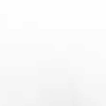
集团新闻
体育种类
交流365完美体育平台
最新资讯
足球预期进球数xG全面解析 从数据模型到比赛胜
负预测实战应用指南
2026-07-23 18:58:29
足球换人名额最新规定解析比赛替补调整规则与
球队战术影响全面解读
2026-07-22 20:34:18
贝林厄姆英格兰国家队号码揭秘十号球衣背后的
核心地位与传奇故事
2026-07-21 18:58:42
腾讯体育足球直播精彩呈现全球赛事动态解析球
迷互动体验升级再启
2026-07-20 18:57:47