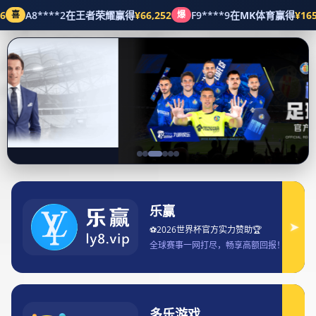
清镇市松毫镇469号
完美.(中
国)体育官方
网
项目展示
站-365WM
SPORTS
首页
项目展示