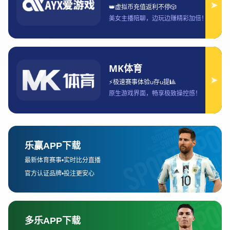
变现能力，催生了围绕游戏展开的多层级代理平台生态。这些平
台以推广、代运营、渠道分发等形式存在，构成了一个高度活跃
但也相对复杂的市场环境。
从行业环境来看，游戏代理平台数量增长迅速，但准入门槛并不
统一。一部分平台依托正规企业资质和成熟团队运作，而另一部
分则以短期逐利为目的，缺乏长期规划。这种结构性差异，直接
影响了合作的可靠性。
市场背景的另一特点是信息不对称。许多意向代理者对平台真实
实力、资源来源及持续服务能力缺乏足够了解，往往仅凭宣传资
料或口头承诺做出决策，从而埋下合作风险隐患。
二、平台资质与合规审查
评估王者荣耀代理平台可靠性的首要环节，是对其资质与合规性
的审查。合法注册的公司主体、清晰的工商信息以及稳定的经营
状态，是判断平台是否具备基本合作条件的重要依据。
此外，平台是否具备明确的授权来源同样关键。合规平台通常能
够清晰说明其与上游渠道或官方体系的关系，而模糊授权、层级
混乱的代理结构，往往意味着潜在法律与经营风险。