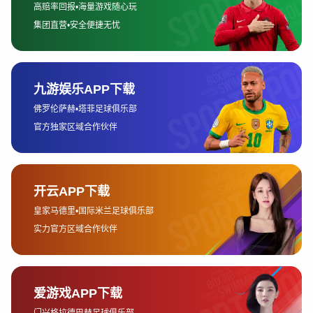
合规审查还应延伸至合同条款层面。合理、规范的合同文本不仅
体现平台的专业程度，也能在合作发生争议时提供法律保障。过
度偏向平台一方或存在模糊表述的条款，需要引起高度警惕。
三、合作模式与收益评估
不同王者荣耀代理平台在合作模式上存在显著差异，包括分成比
例、结算周期、推广支持等方面。这些差异直接决定了合作的实
际收益水平与资金安全性。
在收益评估过程中，应重点关注平台的结算透明度。可靠的平台
通常具备清晰的数据统计机制和可核查的后台系统，能够让代理
方实时掌握推广效果与收益情况。
同时，还需警惕“高回报、低投入”的宣传话术。脱离市场规律的
收益承诺，往往隐藏着不可持续的商业逻辑，甚至可能涉及资金
盘或违规操作，增加合作失败的概率。
四、风险识别与防控策略
在代理合作过程中，风险并非完全不可避免，但可以通过系统化
识别与防控加以降低。首先，应建立前期尽调机制，从多渠道收
集平台口碑、历史合作案例及市场评价。