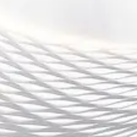
面向未来，建议读者建立稳定的信息订阅和数据记录习惯：固定
几个权威数据源做交叉验证，定期回顾表格中的累计趋势，并把
战术观察与统计结论结合起来。如此一来，不仅能在每轮比赛后
迅速把握积分变化的直接影响，还能在赛季中期做出更有依据的
趋势判断与预测，从而真正实现对法甲联赛的及时、准确跟踪与
深入分析。citeturn0search7turn0search3
导航
解读365完美体育
项目展示
集团新闻
体育种类
交流365完美体育平台
最新资讯
足球预期进球数xG全面解析 从数据模型到比赛胜
负预测实战应用指南
2026-07-23 18:58:29
足球换人名额最新规定解析比赛替补调整规则与