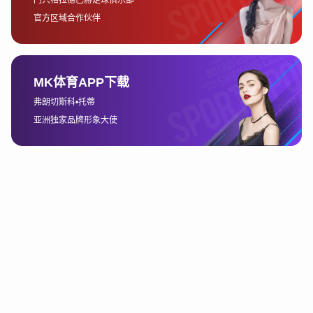
数、关键数据（如xG、传球成功率）及球员伤停名单等。观察这
些指标的变化，可以提前捕捉到潜在的积分起伏点。例如某队连
续多场被创造高xG机会，则防守端可能出现结构性问题，未来可
能在积分榜上出现下滑。citeturn0search9
球员层面的表现波动同样直接影响球队积分。头号射手的伤缺、
主力中场的停赛或新援的融入速度，都会在短期内改变球队的得
失分趋势。通过追踪每场出场数据与关键球员的比赛影响力，可
以量化球员变动对积分的贡献度，从而更精准地解释名次变化。
citeturn0search8turn0search3
教练的战术调整与换人策略也会显著左右赛果。例如对手研究、
赛前布置与临场调整若能在关键比赛中奏效，常常能把微弱优势
转化为三分，进而影响积分榜。分析比赛录像与统计热区图，有
助于发现战术层面的胜负因素，而非单看比分。
citeturn0search0turn0search9
4、查询工具与应用技巧
高效查询赛果与积分的第一原则是信息来源的多样化与交叉验
证。将联赛官网、主流媒体与专业数据网站结合使用，可以降低
错误信息的概率；同时观察不同平台的赛前赔率与赛后统计，能
帮助判断某些比赛结果是否“反常”或有潜在可解释因素。