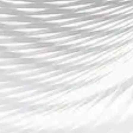
球队战术影响全面解读
2026-07-22 20:34:18
贝林厄姆英格兰国家队号码揭秘十号球衣背后的
核心地位与传奇故事
2026-07-21 18:58:42
腾讯体育足球直播精彩呈现全球赛事动态解析球
迷互动体验升级再启
2026-07-20 18:57:47
欧足联财政公平法案改革背景下欧洲足球俱乐部
财务监管新格局
2026-07-19 20:03:52
尤文图斯财政处罚迎来最新进
展欧足联调查与俱乐部未来引
发关注
2026-07-18 21:59:41
二零二六世界杯巴西队首发阵
容解析核心球星领衔冲击冠军
荣耀