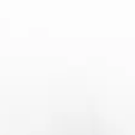
赛程可能会根据电视转播和天气等因素进行调整，因此在购票后
要随时关注俱乐部发布的最新信息，确保不会因为赛程变化而错
过比赛。
总结：
德甲球迷购买VIP球票是一个既兴奋又需要细心准备的过程。通
过选择合适的购票渠道、仔细挑选球场和票种，并了解相关的购
票注意事项，球迷们可以大大提高自己购买VIP球票的成功率，
并确保在德甲的赛场上获得最佳的观赛体验。
总的来说，德甲联赛的现场观赛体验是无与伦比的，而通过本文
的指南，球迷可以更清晰地了解购买VIP球票的全过程，避免走
弯路，最终享受一场完美的足球盛宴。
导航
解读365完美体育
项目展示
集团新闻
体育种类
交流365完美体育平台
最新资讯