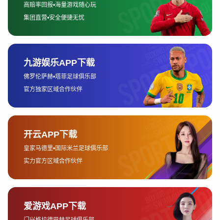
的VIP服务通常是最为豪华的。
不同球场的VIP体验有差异，慕尼黑安联球场的VIP区通常提供超
高质量的观赛视角和顶级的餐饮服务；而多特蒙德的西格纳尔·伊
杜纳公园则以其极为热烈的主场氛围和互动体验吸引了大量球
迷。选择球场时，球迷们可以根据自己对观赛氛围、餐饮服务、
座位舒适度等方面的偏好，进行综合考量。
除了上述几个著名球场，其他一些中小型俱乐部的球场也提供不
同档次的VIP票务服务。对于预算有限或是更喜欢亲密观赛体验
的球迷来说，这些球场的VIP票也不失为一个好的选择。可以通
过球场官方网站，查看具体的VIP票种类和可用设施。
3、VIP票种类与待遇：选择适合自己的
VIP票
德甲的VIP票种类多样，价格差异较大，因此在购买之前，了解
每种VIP票的具体待遇非常重要。最基础的VIP票通常包括优质座
位、专属入口和快速通道服务，而高端VIP票则往往包括更多的
附加服务，如前场席位、顶级餐饮、球员接待区和赛后与球员合
影等。
常见的VIP票种类有“贵宾座席”、“商务座席”和“豪华包厢”。“贵宾
座席”通常位于中间或前排，拥有最佳的视角，而“商务座席”则适