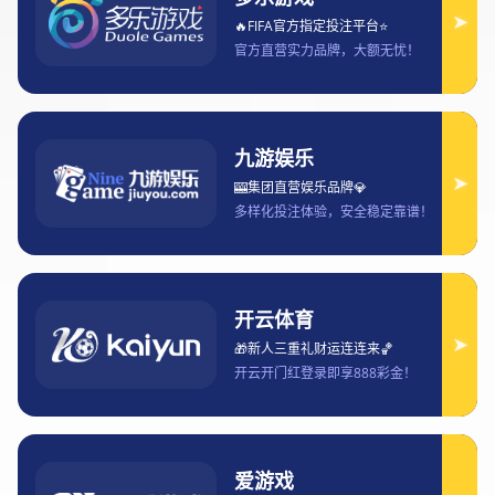
德甲球迷必看超详细德国现场购买VIP
球票全流程指南
2025-10-06 19:23:49
文章摘要：
本文为德甲球迷提供了一个详细的现场购买VIP球票的全流程指
南。德甲联赛不仅在竞技层面吸引着大量球迷，其现场氛围也深
受球迷喜爱。为了让球迷们能够更好地体验这场视听盛宴，本文
将从票务渠道、球场选择、VIP票种类与待遇、以及购票注意事
项四个方面，为大家详细讲解如何在德国现场购买VIP球票。无
论是初次前往德国观看比赛的球迷，还是有经验的资深球迷，这
篇指南都会为你提供详细的信息，帮助你避免常见的误区，确保
你能够顺利购买到合适的VIP球票，享受一场完美的德甲现场体
验。
1、票务渠道：德甲VIP票的购买途径
在购买德甲VIP球票时，首先要了解票务的购买渠道。通常，德
甲的VIP球票并不是通过常规的售票平台出售，而是通过俱乐部