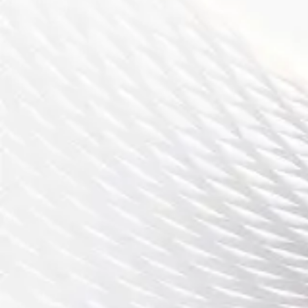
以帮助用户突破地理限制，连接到其他国家的服务
例如，德国的部分体育频道和国际平台如DAZN、Sk
通过VPN选择连接到德国或其他国家的服务器，进
以让观众绕过地区封锁，还能保证更高的画质和流
然而，使用VPN也有一定的风险，尤其是当选择不
干扰。为了避免这些问题，建议球迷们选择信誉良
外，VPN服务通常需要付费订阅，因此在选择时
总结：
综上所述，马来西亚的球迷可以通过多种途径收看
VPN方式，每种途径都有其独特的优势和适用人
择；而对于注重便捷性和灵活性的球迷，网络平台
制问题的一种有效途径，尤其适合那些想要观看海
总的来说，选择合适的平台和途径观看德甲联赛，
移动应用还是VPN，马来西亚的球迷们都能找到
完美.(中国)体育官
导航