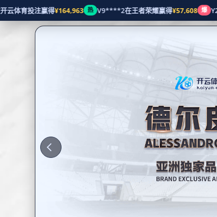
清镇市松毫镇469号
完美.(中
解读365完美体
国)体育官方
网
站-365WM
SPORTS