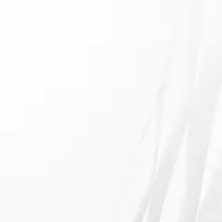
风云体育引领赛事新潮流打造全民运动
精彩生活新篇章开启未来征程
2026-07-14 09:44:05
金沙赌场娱乐体验全解析畅享精彩休闲
时光与多元服务指南探索之旅
2026-07-14 07:39:26
足球直播全程精彩呈现赛事高清画面实
时互动尽享绿茵激情时刻
2026-07-14 05:34:26
蓝盾赋能安全新生态推动产业高质量发
展开启智慧防护新篇章迈向未来
2026-07-14 03:29:23
美洲杯激战再起群雄逐梦绿茵赛场展现
南美足球新篇章荣耀与激情交织时刻
2026-07-13 17:17:06