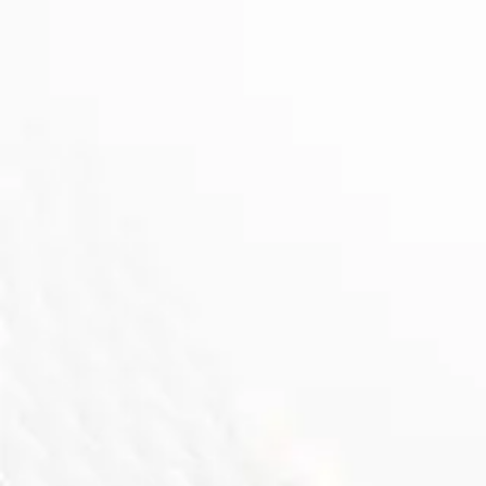
YouTube也是另一个流行的观看平台。通过访
直播。虽然YouTube上某些比赛的直播可能存
到。此外，YouTube的便捷性和免费性吸引了
3、通过移动应用观看德甲
随着智能手机的普及，许多观众更倾向于通过移动
性，可以随时随地观看比赛。马来西亚的观众可以选
GO和其他体育直播平台的App。
365完美体育官网
Astro GO是Astro为其用户提供的移动端应
手机、平板等设备收看。用户只需要登录个人账户，
GO还支持比赛回放和点播功能，保证观众能够根
此外，许多第三方的体育直播应用程序也支持德甲联赛的直
这些应用，就可以通过移动设备观看比赛。这些应
欢随时随地观看的球迷的理想选择。
4、通过VPN访问海外平
对于某些在本地无法直接观看德甲联赛直播的观众，