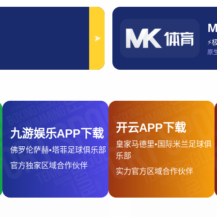
最常见也是最直接的观看方式。传统的电视节目可以提供稳定
择的途径。马来西亚的部分有线电视平台，如Astro，提供
道每周都会播出多场德甲比赛，保证球迷们不漏掉任何一场精彩对
择，球迷可以根据自己的需求选择最合适的包月套餐。无论是单
o都能提供合适的方案。通过电视观看德甲联赛，不仅能体验高
电视直播的魅力所在。
付一定的费用来订阅相应的体育频道。其次，某些比赛可能会
一些热门比赛。尽管如此，电视仍然是很多马来西亚足球迷的
众。
联赛
台观看体育赛事。网络平台不仅提供了更灵活的观看方式，还
亚，几大主流的网络平台也获得了德甲联赛的直播版权。像腾
德甲联赛的直播。
全球范围内有着广泛的用户基础。虽然腾讯体育的服务主要集
渠道观看。用户只需要在腾讯体育的App或者网页版上进行注
来收看德甲的比赛。