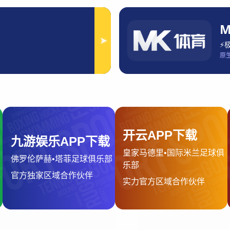
体验，得益于其强大的技术支持体系。首先，咪咕平台采用了
清晰度。特别是在赛事的高峰时段，平台能够通过智能调节带
畅的观看体验。其次，咪咕平台采用的自适应视频技术，能够
网络波动而导致画面卡顿或模糊，确保了观看过程的无缝衔
点，利用分布式的内容加速技术，实现了赛事直播信号的全球化
都能体验到近乎零延迟的直播效果。特别是在DOTA2这样
重要，能够让观众第一时间看到每一个精彩的操作。
技术，尤其是在移动端观看赛事时，能够享受到更高的网络速
升了视频加载速度，也让直播画质更加清晰，用户观看体验得
台的技术支持也将进一步优化，提供更为先进的观看体验。
精细化设计。平台不仅提供了赛事的直播功能，还通过视频回
一个环节。对于赛事的直播，咪咕平台采用了高清画质和多角
择不同的镜头角度，观看比赛的不同层面。这种多样化的内容
赛事精华”板块，用户可以通过此板块快速回顾赛事中的关键时
高效的精华内容，使得用户能够在繁忙的生活中，快速跟进赛