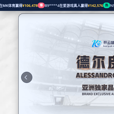
清镇市松毫镇469号
完美.(中
解读365完美体
国)体育官方
网
站-365WM
SPORTS