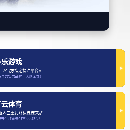
航
解读365完美体育
项目展示
集团新闻
体育种类
交流365完美体育平台
新资讯
足球预期进球数xG全面解析 从数据模
型到比赛胜负预测实战应用指南
2026-07-23 18:58:29
足球换人名额最新规定解析比赛替补调
整规则与球队战术影响全面解读
2026-07-22 20:34:18