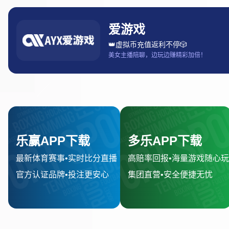
咪咕平台能够为用户提供优质的DOTA2赛事观看
先进的视频流技术，能够确保赛事直播的稳定性和
宽和画质，保证用户无论身处何地，都能获得最流
根据用户的网络环境自动调整视频清晰度，避免因
接。
此外，咪咕平台在全球范围内部署了多个CDN节
传输。无论用户身处国内哪个城市，还是海外地区，
高节奏、快节奏的赛事中，低延迟的直播体验尤为
为了进一步提升技术体验，咪咕平台还引入了5G
度和更稳定的直播效果。5G技术的应用，不仅提
到了显著改善。随着5G技术的不断普及，咪咕平
2、赛事内容展示
咪咕平台在DOTA2赛事内容展示方面做了大量的
放、战报分析等形式，帮助用户深入了解比赛的每
度视角的切换功能，观众可以根据个人喜好自由选
展示方式，使得每一场比赛都更加立体和丰富。
为了提高赛事内容的可看性，咪咕平台还特设了“
刻，查看精彩操作、精彩战术等内容。这些短小而