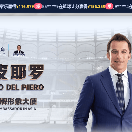
育
项目展示
集团新闻
体育种类
交流365完美体育平台
项目展示
首页
项目展示