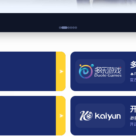
导
据趋势助力精准分析与决策
，智能赛事预测已经成为提升竞技决策效率和准确性的关键工
据趋势，助力精准分析与决策。首先，我们将讨论智能赛事预
为决策提供支持，之后探讨不同算法和模型在赛事预测中的应
最
前景。通过四个方面的详细阐述，本文旨在展示智能赛事预测
念与重要性
量历史数据和实时数据的分析，预测赛事结果和参与者表现的
竞、彩票、金融交易等多个领域。其核心在于利用数据模式识