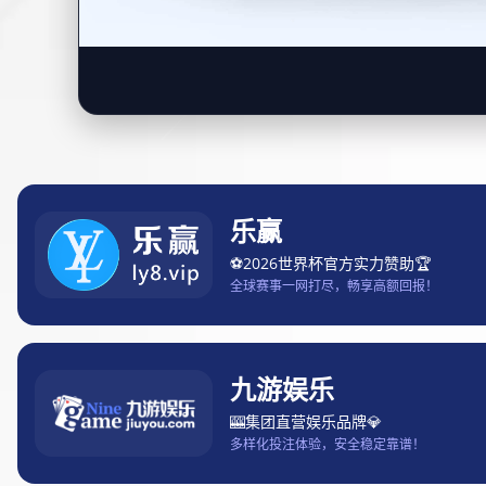
智能赛事预测：洞察数
2025-07-13 15:16:23
文章摘要：随着人工智能（AI）技术的不断发展
具。本文将深入探讨智能赛事预测如何通过洞察数
测的基本概念及其重要性，接着分析数据趋势如何
用，最后分析智能赛事预测在实际场景中的挑战与
在现代竞技赛事中的独特价值及其未来潜力。
1、智能赛事预测的基本概
智能赛事预测指的是运用人工智能技术，通过对大
过程。这种预测不仅限于传统体育赛事，还包括电