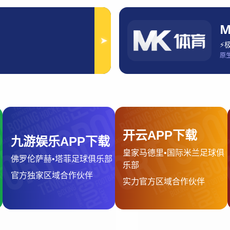
出比赛趋势、选手状态、战术变化等因素的预测结果。
赛事的高度商业化背景下。通过精准的预测，团队可以调整战
容，而相关投资者也能基于预测结果做出更明智的投资决策。
事的娱乐性和观赏性。
事预测的精确度和应用场景将不断扩大。例如，机器学习算法
未来比赛结果的预见能力。而数据挖掘技术则能帮助分析比赛
系统的预测结果。
供支持
在实际应用中，赛事预测不仅仅是对比赛结果的直接推测，更
素的综合考量。通过对大量历史数据的分析，人工智能能够识
据趋势为决策提供支持。
素之一。通过对运动员的历次比赛数据进行分析，如得分、失
技状态做出准确的评估。例如，通过分析运动员的体能状态和
中可能的表现波动，从而为教练团队制定合理的战术提供依
素。通过对比赛战术的深入分析，AI可以识别出某些特定战术
客队的战术布置、球员的配合方式等因素，都能影响比赛的走
为教练和决策者提供战术优化的建议。