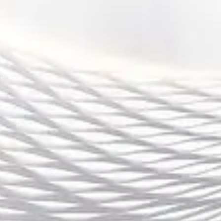
球顶级赛事的合作，不仅带来了广泛的用户群体和更强的品牌效
应，也为TB体育的技术创新与数据分析提供了更加丰富的素材。
通过数字化转型，TB体育为体育产业开辟了新的发展道路。
总的来说，TB体育的数字化升级不仅仅是一个平台技术的改造，
更是体育行业产业链条的全面升级。通过技术的推动、内容的创
新与数据的精准应用，TB体育帮助体育行业迈向了一个更加智能
化、个性化的未来。可以预见，随着数字化技术的不断发展，体
育行业的未来将会更加充满无限可能。
导航
解读365完美体育
项目展示
集团新闻
体育种类
交流365完美体育平台
最新资讯
足球预期进球数xG全面解析 从数据模型到比赛胜
负预测实战应用指南
2026-07-23 18:58:29