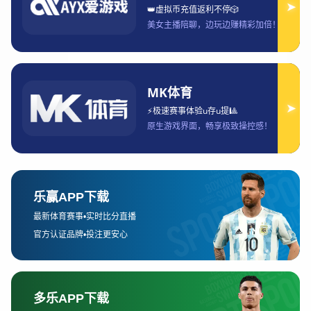
且在内容输出上更加精准定位，提升赛事观众的参与度。
此外，全球顶级赛事的合作使得TB体育可以在更广泛的市场上拓
展自己的业务，不仅仅局限于中国市场，而是通过国际化布局，
进入更具潜力的全球体育市场。跨国合作不仅仅能带来商业机
会，还能促进不同地区文化的交流，为体育行业带来更丰富的市
场需求。
更重要的是，这种深度合作能够帮助TB体育获得大量的数据资
源。通过对赛事数据的实时监控与分析，TB体育能够精准洞察用
户需求和行为模式，进而优化产品与服务，提供更加个性化的用
户体验。这样的数据积累为体育产业的数字化转型奠定了坚实的
基础。
2、技术驱动：创新与突破
数字化时代，技术创新是推动体育产业发展的核心动力。TB体育
通过不断优化技术手段，推动了体育行业向数字化、智能化发
展。比如，人工智能技术的应用可以帮助TB体育实现赛事直播的
自动化剪辑与精准推送，为用户带来更为流畅、个性化的观看体
验。
此外，区块链技术的引入，使得TB体育能够在版权保护和内容交