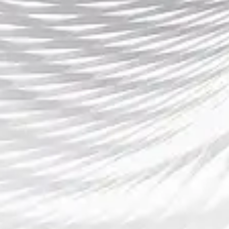
足球换人名额最新规定解析比赛替补调整规则与
球队战术影响全面解读
2026-07-22 20:34:18
贝林厄姆英格兰国家队号码揭秘十号球衣背后的
核心地位与传奇故事
2026-07-21 18:58:42
腾讯体育足球直播精彩呈现全球赛事动态解析球
迷互动体验升级再启
2026-07-20 18:57:47
欧足联财政公平法案改革背景下欧洲足球俱乐部
财务监管新格局
2026-07-19 20:03:52
尤文图斯财政处罚迎来最新进
展欧足联调查与俱乐部未来引
发关注
2026-07-18 21:59:41