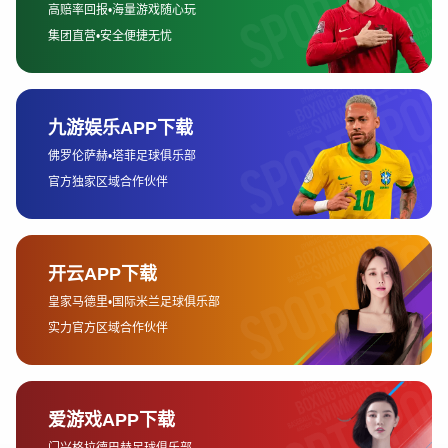
除了数据加密技术外，亚盈体育还通过完善的用户身份验证体系
确保每个用户的账号安全。通过多重身份认证和反欺诈系统，平
台能够实时检测并防范潜在的安全风险，确保用户在平台上的每
一次操作都能在安全的环境中进行。
亚盈体育还严格遵守国际数据隐私保护法规，设立专门的法律合
规团队，确保平台的运营符合国内外相关法律政策。这不仅使得
用户的个人隐私得到最大限度的保障，也为平台的可持续发展奠
定了法律基础。
3、实现多元化互动体验
亚盈体育平台致力于打造多元化的互动性，使用户不仅仅是赛事
的观众，更是参与者和互动者。通过提供虚拟竞技、在线互动、
电竞赛事等多元化内容，平台成功地吸引了不同兴趣群体的用
户。
平台的互动性体现在多个方面，包括实时互动、社交功能以及比
赛中的虚拟互动。用户可以通过评论、点赞、分享等功能，与其
他用户进行交流互动，这种社交化的功能增强了平台的社区感，
提升了用户的活跃度。
同时，亚盈体育还通过引入虚拟现实（VR）和增强现实（AR）
技术，进一步提升了体育体验的沉浸感。用户可以通过虚拟场景