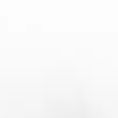
总结：
亚盈体育通过数字化技术、完善的安全保障、丰富的互动性以及
创新的体育产业发展，为用户提供了全方位的体育娱乐体验。平
台的成功不仅在于技术的应用，更在于其对用户需求的精准把握
和行业发展的深刻洞察。随着数字化转型的不断深入，亚盈体育
必将在体育娱乐领域继续拓展新的边界，推动行业的持续创新与
发展。