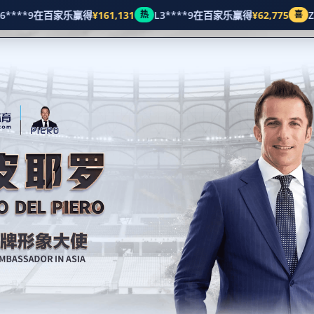
育
项目展示
集团新闻
体育种类
交流365完美体育平台
集团新闻
首页
集团新闻