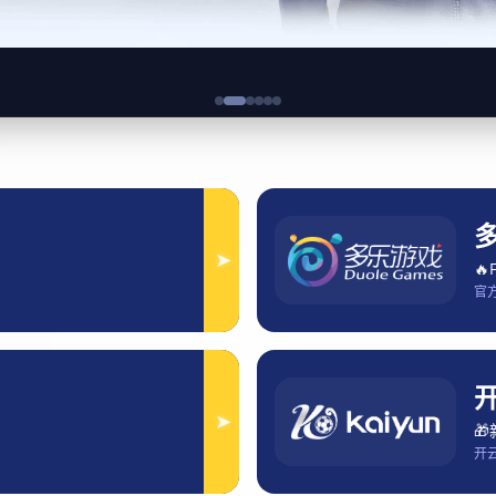
导
冠军队伍及精彩对决全程回顾
L）冠军队伍及其精彩对决进行详细回顾。在回顾中，我们将从
现四个方面进行全面分析。通过回顾这场激烈的总决赛，我们
队配合和个人实力的极限表现。整场比赛的精彩看点将为广大
最
选手们超乎常人的操作技巧与团队协作能力。本篇文章将详细
选手表现的解读，带领读者深入了解王者荣耀职业联赛的高水