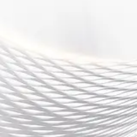
战术执行力。
作上毫不逊色，而且在团体协作上也做到了完美契合。每当某
，提供支援或进行后续控制。特别是在比赛中期，当对方试图
和团队精神，始终保持冷静，并最终实现了战略目标。
视。在整个赛季中，教练们通过对对手战术的深入分析和对自
过不断调整战术和心态管理，冠军队伍得以保持在赛季中的稳
其卓越的战术执行力和个人实力，最终在总决赛中脱颖而出。
的紧密合作，他们成功捧起了赛季的冠军奖杯。这场比赛不仅
全面展示。
的发展，吸引更多优秀的选手和战队参与其中。通过这些精彩
受到团队精神和拼搏精神的价值。希望在未来的比赛中，能够
众带来更多激动人心的对决。
联系方式