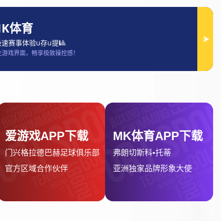
贝林厄姆英格兰国家队号码揭秘十号球
衣背后的核心地位与传奇故事
2026-07-21 18:58:42
腾讯体育足球直播精彩呈现全球赛事动
态解析球迷互动体验升级再启
2026-07-20 18:57:47
欧足联财政公平法案改革背景下欧洲足
球俱乐部财务监管新格局
2026-07-19 20:03:52
尤文图斯财政处罚迎来
最新进展欧足联调查与
俱乐部未来引发关注
2026-07-18 21:59:41
二零二六世界杯巴西队
首发阵容解析核心球星
领衔冲击冠军荣耀
2026-07-16 16:50:29