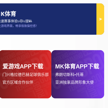
贝林厄姆英格兰国家队号码揭秘十号球
衣背后的核心地位与传奇故事
2026-07-21 18:58:42
腾讯体育足球直播精彩呈现全球赛事动
态解析球迷互动体验升级再启
2026-07-20 18:57:47
欧足联财政公平法案改革背景下欧洲足
球俱乐部财务监管新格局
2026-07-19 20:03:52
尤文图斯财政处罚迎来
最新进展欧足联调查与
俱乐部未来引发关注
2026-07-18 21:59:41
二零二六世界杯巴西队
首发阵容解析核心球星
领衔冲击冠军荣耀
2026-07-16 16:50:29