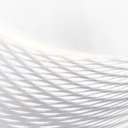
高的潜力，但其转会市场上的竞争并不激烈，尤其是相比于其
间，这使得黄潜在引进他时具备了一定的优势。
加盟黄潜的最佳时机。首先，艾永在当前俱乐部的表现可能已
进一步提升其个人能力。加入黄潜，将为艾永提供更大的发展
统性也是吸引艾永加盟的关键因素之一。
也为艾永提供了一个理想的发展平台。在黄潜，艾永不仅能够
升自己的比赛意识和技术水平。因此，明年对于艾永来说，无
前锋，物美价廉的策略确实非常可能会促使艾永加盟。无论从
术体系与市场竞争环境来看，艾永的加盟都具有相当高的契合
峰，黄潜无疑为他提供了一个理想的平台。
面。从黄潜的角度来看，引进艾永不仅能弥补前锋位置的空缺，
来看，加盟黄潜是其职业生涯迈向更高层次的关键一步。综上
联系方式