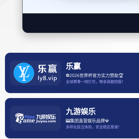
黄潜一年引进一前锋物
的最佳时机
2025-09-23 19:35:22
文章摘要：本文将探讨黄潜在转会市场上的操作，
加盟黄潜的时机，分析明年是否是艾永加盟的最佳
以及市场竞争环境四个方面入手，逐一解析黄潜为
整体发展和艾永职业生涯的意义。通过综合考虑各
黄潜为何可能选择艾永作为引援目标，并预测明年
1、黄潜的引援策略：物美
黄潜作为西甲的强队之一，近年来一直秉承着“物