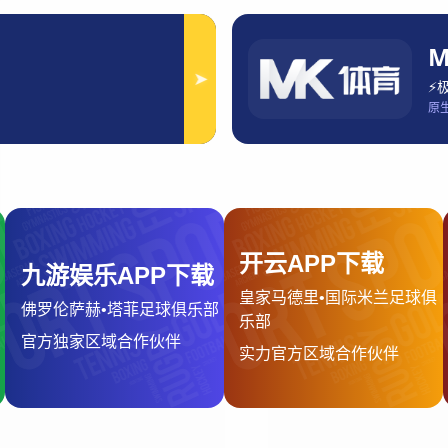
的同时，提升球队的整体实力。这种策略不仅确保了球队能够
会费而带来的财政压力。
。过去几年的引援显示，黄潜往往会选择那些性价比高、潜力
知，但随着他们的成长和适应，往往能够成为黄潜的核心力
期表现出色的前锋，这一策略的成功为球队积累了宝贵的经
力且相对低调的前锋，很可能符合黄潜的引援需求。艾永的转
潜带来技术上的提升，因此黄潜可能会在明年采取引进艾永的
潜力
为一名年轻前锋，他在联赛中的进球能力、跑位意识以及技术
锋的水准，但他展现出的成长潜力使得许多俱乐部对他抱有极
不仅能够在进攻端为球队提供有效的支持，还能够在关键时刻
相当好，这使得他在面对防守时具有较强的威胁。此外，他在
高，显示出他的成熟和上升空间。