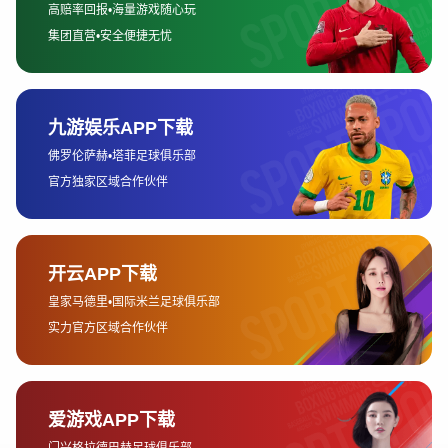
对手的防线，瞬间为自己积累了优势。这一幕被全程比赛录像清
晰地捕捉下来，成为了赛后讨论的热门话题。
此外，在比赛的中段，选手B凭借对比赛节奏的精准把握，巧妙
地利用了对方的失误，发动了一次反击，迅速扭转了局势。这个
时刻成为了比赛的一个转折点，视频中的观众席也因这一波反转
而沸腾。录像不仅展示了选手的技术精湛，更让我们感受到在压
力下如何调整心态、抓住机会。
最后的高潮部分，比赛中的两个选手几乎用尽了所有的技巧与战
术，现场气氛也进入了最紧张的时刻。双方你来我往，互不相
让，关键时刻的几次攻防转换让人目不转睛。最终，选手A凭借
一记出其不意的进攻，打破了僵局，赢得了比赛的胜利。全程比
赛录像完美呈现了这一切，让观众仿佛身临其境，感受到比赛的
紧张和决胜的刺激。
3、选手的战术运用与调整
比赛中，战术的运用与调整起着至关重要的作用。每一位选手不
仅要依靠自己的基本功，还需要根据对方的表现和局势的变化进
行灵活调整。选手A的优势在于其稳定的心态和精准的战术选
择。无论是在进攻还是防守中，选手A都展现了极高的战术素养
和适应能力。