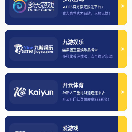
精彩对决回顾：全程比赛录像带你重
温每一刻精彩瞬间
2025-07-17 06:30:10
文章摘要：本文将带你回顾一场精彩的比赛，通过全程比赛录
像，细致地回顾每一个精彩瞬间。从比赛的起始到终结，每一个
激烈的回合都为观众带来了震撼的视觉冲击。我们将从四个方面
进行详细阐述，首先是比赛的总体氛围和背景，其次是比赛的精
彩亮点和关键时刻，然后分析两位选手的战术运用，最后回顾比
赛的高潮部分和最终的胜负局势。每一个细节，都值得我们细细
品味，仿佛再度回到当时，身临其境。通过这些回顾，您可以重
新感受比赛的紧张氛围，并更加深入地理解每一场对决背后的战
术与心理博弈。
1、比赛的总体氛围和背景
这场比赛的举办背景决定了它的特殊性。作为一场备受瞩目的赛
事，比赛不仅吸引了大量粉丝关注，也吸引了许多专业评论员和
分析师的目光。比赛的场地布置、选手的准备情况、以及赛事的