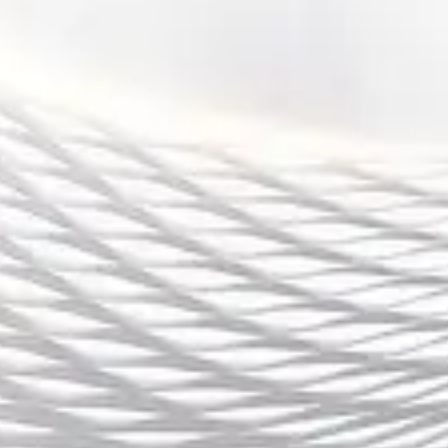
价吸引不同层次的球迷，尤其适合预算有限的观众。
球迷在选择赛季票时，不仅要考虑价格因素，还需综合自身的需
求与球队的整体状况。通过合理的预算安排和提前规划，可以帮
助球迷在意甲赛季中获得更优质的观赛体验。同时，理解和选择
适合的票务区间，也是每位球迷享受足球魅力的关键所在。
导航
解读365完美体育
项目展示
集团新闻
体育种类
交流365完美体育平台
最新资讯
足球预期进球数xG全面解析 从数据模型到比赛胜
负预测实战应用指南
2026-07-23 18:58:29
足球换人名额最新规定解析比赛替补调整规则与
球队战术影响全面解读