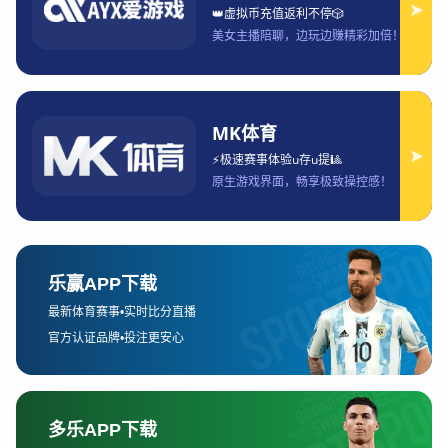
在本次以银河娱乐城为核心的全面升级中，沉浸式体验被置于整
体规划的重要位置。通过空间设计的重构与场景化布局的优化，
娱乐城力求为用户打造一个从视觉到感官全方位沉浸的娱乐环
境，使每一位参与者都能在进入空间的瞬间获得强烈的代入感与
体验感。
在娱乐空间的打造上，引入了主题化分区理念，将不同风格的娱
乐区域进行系统划分，使用户能够在不同场景之间自由切换，从
而获得更加丰富的体验层次。这种空间叙事式设计，不仅提升了
整体趣味性，也增强了互动的连续性。
同时，在灯光、音效与视觉表现方面进行了全面升级，通过动态
光影系统与沉浸式音场设计，使整个空间具备更强的表现力与感
染力，让用户在娱乐过程中感受到更具冲击力的氛围体验。
此外，还融入了互动式体验装置，使用户能够参与到场景变化与
内容互动之中，从被动观赏转向主动参与，从而进一步强化沉浸
感与娱乐的真实感受。
多元活动策划
在活动策划层面，银河娱乐城本次升级以多元化与创新性为核心
方向，致力于打造覆盖不同年龄层与兴趣群体的综合娱乐活动体