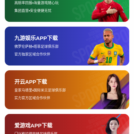
系。通过引入多主题活动模式，使整体活动内容更加丰富多彩。
在节庆活动设计上，结合不同时间节点推出主题盛典，将娱乐与
节日文化相融合，使每一次活动都具备独特的仪式感与参与价
值，增强用户的期待感与参与热情。
同时，定期举办互动赛事与主题派对活动，通过竞技与娱乐相结
合的方式，提升现场参与度与互动性，让用户在参与过程中获得
更多乐趣与社交体验。
此外，还引入跨界合作活动，与艺术、音乐、表演等多领域内容
结合，打造复合型娱乐体验，使活动内容不再单一，而是呈现出
多维度融合发展的态势。
智慧科技赋能
在科技赋能方面，本次升级将智能化技术作为重要支撑，通过引
入先进的信息技术与数字化系统，全面提升娱乐城的运营效率与
用户体验，使整体服务更加智能与便捷。
通过大数据分析系统，对用户行为与偏好进行精准分析，从而实
现个性化推荐与定制化服务，使每一位用户都能获得更符合自身
需求的娱乐内容。
同时，人工智能技术被广泛应用于现场服务与互动体验中，例如
智能导览、智能客服以及自动化管理系统，大幅提升整体服务效