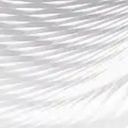
核心地位与传奇故事
2026-07-21 18:58:42
腾讯体育足球直播精彩呈现全球赛事动态解析球
迷互动体验升级再启
2026-07-20 18:57:47
欧足联财政公平法案改革背景下欧洲足球俱乐部
财务监管新格局
2026-07-19 20:03:52
尤文图斯财政处罚迎来最新进
展欧足联调查与俱乐部未来引
发关注
2026-07-18 21:59:41
二零二六世界杯巴西队首发阵
容解析核心球星领衔冲击冠军
荣耀
2026-07-16 16:50:29
风云体育引领赛事新潮流打造全民运动精彩生活
新篇章开启未来征程