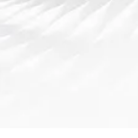
财务监管新格局
2026-07-19 20:03:52
尤文图斯财政处罚迎来最新进
展欧足联调查与俱乐部未来引
发关注
2026-07-18 21:59:41
二零二六世界杯巴西队首发阵
容解析核心球星领衔冲击冠军
荣耀
2026-07-16 16:50:29
风云体育引领赛事新潮流打造全民运动精彩生活
新篇章开启未来征程
2026-07-14 09:44:05
金沙赌场娱乐体验全解析畅享精彩休闲时光与多
元服务指南探索之旅
2026-07-14 07:39:26
足球直播全程精彩呈现赛事高清画面实时互动尽
享绿茵激情时刻