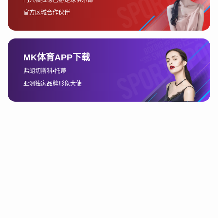
此外，在赛事结束后的数据复盘环节，平台通过大数据分析对观
众行为、赛事热度以及传播效果进行全面评估，为后续赛事优化
提供科学依据。这种闭环式服务体系，使赛事不再是单次活动，
而是持续优化的产品体系。
三、技术驱动创新体系
技术创新是推动海星体育数字生态与赛事服务升级的核心动力。
随着人工智能、大数据、云计算等技术的不断成熟，体育产业正
在进入以技术为主导的发展新阶段。海星体育通过构建技术底
座，实现了多项关键能力的提升。
在数据处理方面，平台建立了高效的数据采集与分析系统，能够
实时捕捉赛事过程中的各类信息，并通过算法模型进行深度挖