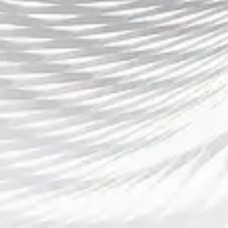
体育种类
交流365完美体育平台
最新资讯
足球预期进球数xG全面解析 从数据模型到比赛胜
负预测实战应用指南
2026-07-23 18:58:29
足球换人名额最新规定解析比赛替补调整规则与
球队战术影响全面解读
2026-07-22 20:34:18
贝林厄姆英格兰国家队号码揭秘十号球衣背后的
核心地位与传奇故事
2026-07-21 18:58:42
腾讯体育足球直播精彩呈现全球赛事动态解析球
迷互动体验升级再启
2026-07-20 18:57:47
欧足联财政公平法案改革背景下欧洲足球俱乐部