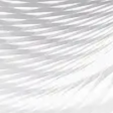
体育种类
交流365完美体育平台
最新资讯
足球预期进球数xG全面解析 从数据模型到比赛胜
负预测实战应用指南
2026-07-23 18:58:29
足球换人名额最新规定解析比赛替补调整规则与
球队战术影响全面解读
2026-07-22 20:34:18
贝林厄姆英格兰国家队号码揭秘十号球衣背后的
核心地位与传奇故事
2026-07-21 18:58:42
腾讯体育足球直播精彩呈现全球赛事动态解析球
迷互动体验升级再启
2026-07-20 18:57:47
欧足联财政公平法案改革背景下欧洲足球俱乐部